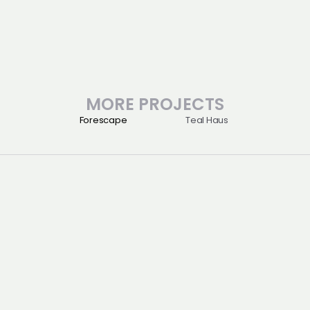
MORE PROJECTS
Forescape
Teal Haus
Projects
06161
About
서울 강남구 테헤란로57길 42
Perspective
2층(제네스스페이스)
OFFICIAL
Contact
@genese.kr
Back to Top
MARKETING DIRECTOR
@architechu